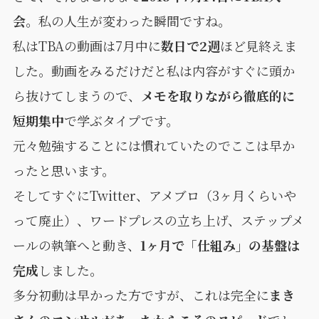
会
。私の人生が変わった瞬間ですね。
私はTBAの動画は7月中に
数日で2週
ほど見終えま
した。動画をみるだけだと私は内容がすぐに頭か
ら抜けてしまうので、
メモを取りながら徹底的に
短期集中
で学ぶタイプです。
元々勉強することには慣れていたのでここは早か
ったと思います。
そしてすぐにTwitter、アメブロ（3ヶ月くらいや
って廃止）、ワードプレスの立ち上げ、ステップメ
ールの執筆へと動き、
1ヶ月で「仕組み」の基盤は
完成
しました。
多分初動は早かった方ですが、これは完全に
まき