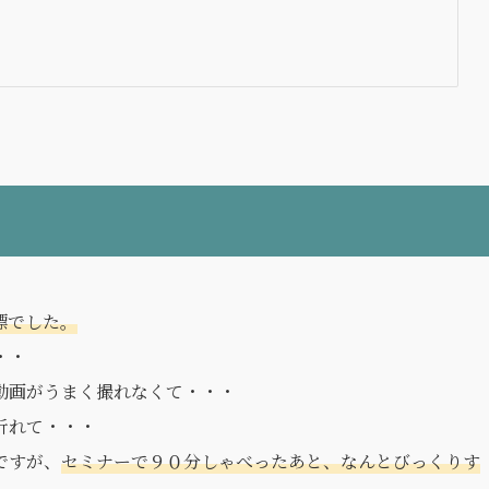
標でした。
・・
動画がうまく撮れなくて・・・
折れて・・・
ですが、
セミナーで９０分しゃべったあと、なんとびっくりす